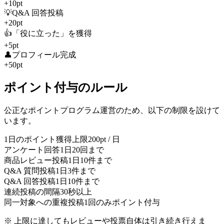
+
10
pt
💡
Q&A 回答投稿
+
20
pt
👍
「役に立った」を獲得
+
5
pt
👤
プロフィール完成
+
50
pt
ポイント付与のルール
公正なポイントプログラム運営のため、以下の制限を設けて
います。
1日のポイント獲得上限
200pt / 日
アンケート回答
1日20回まで
商品レビュー投稿
1日10件まで
Q&A 質問投稿
1日3件まで
Q&A 回答投稿
1日10件まで
連続投稿の間隔
30秒以上
同一対象への重複投稿
1回のみポイント付与
※ 上限に達してもレビューや投票自体は引き続き行えま